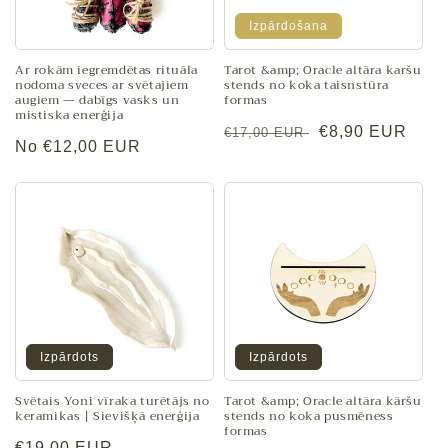
j
Izpārdošana
a
:
Ar rokām iegremdētas rituāla
Tarot &amp; Oracle altāra karšu
nodoma sveces ar svētajiem
stends no koka taisnstūra
augiem — dabīgs vasks un
formas
mistiska enerģija
Parastā
Pārdošanas
€8,90 EUR
€17,00 EUR
Parastā
No €12,00 EUR
cena
cena
cena
Izpārdots
Izpārdots
Svētais Yoni vīraka turētājs no
Tarot &amp; Oracle altāra kāršu
keramikas | Sievišķā enerģija
stends no koka pusmēness
formas
Parastā
€19,00 EUR