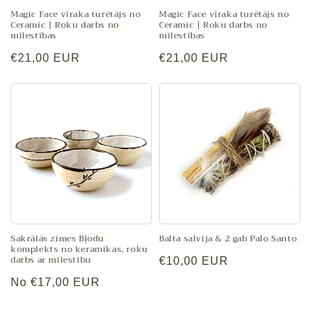
Magic Face vīraka turētājs no
Magic Face vīraka turētājs no
Ceramic | Roku darbs no
Ceramic | Roku darbs no
mīlestības
mīlestības
Parastā
€21,00 EUR
Parastā
€21,00 EUR
cena
cena
Sakrālās zīmes Bļodu
Balta salvija & 2 gab Palo Santo
komplekts no keramikas, roku
darbs ar mīlestību
Parastā
€10,00 EUR
cena
Parastā
No €17,00 EUR
cena