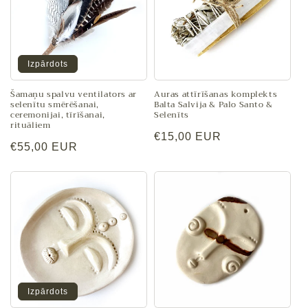
Izpārdots
Šamaņu spalvu ventilators ar
Auras attīrīšanas komplekts
selenītu smērēšanai,
Balta Salvija & Palo Santo &
ceremonijai, tīrīšanai,
Selenīts
rituāliem
Parastā
€15,00 EUR
Parastā
€55,00 EUR
cena
cena
Izpārdots