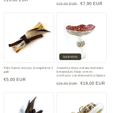
Parastā
Pārdošanas
€7,90 EUR
€15,00 EUR
cena
cena
cena
Izpārdots
Palo Santo kociņi, komplektā 3
Amanita sēņu rokām darināts
gab
keramikas tējas sveces
svečturis vai dekoratīva figūra
Parastā
€5,00 EUR
Parastā
Pārdošanas
€19,00 EUR
€29,00 EUR
cena
cena
cena