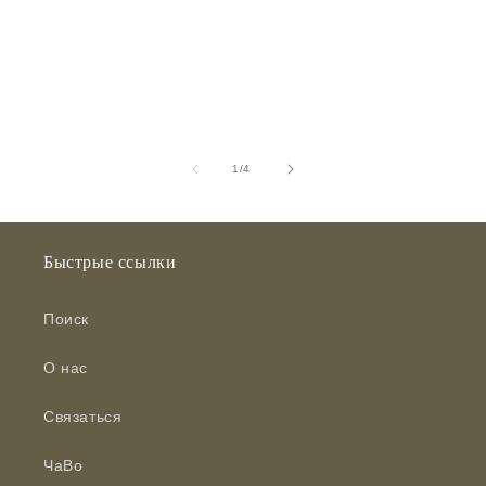
из
1
/
4
Быстрые ссылки
Поиск
О нас
Связаться
ЧаВо