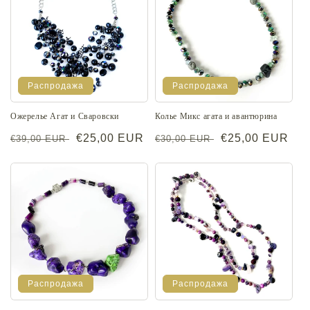
Распродажа
Распродажа
Ожерелье Агат и Сваровски
Колье Микс агата и авантюрина
Обычная
Цена
€25,00 EUR
Обычная
Цена
€25,00 EUR
€39,00 EUR
€30,00 EUR
цена
со
цена
со
скидкой
скидкой
Распродажа
Распродажа