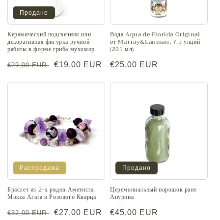
и
Продано
я
:
Керамический подсвечник или
Вода Aqua de Florida Original
декоративная фигурка ручной
от Murray&Lanman, 7,5 унций
работы в форме гриба мухомор
(221 мл)
Обычная
Цена
€19,00 EUR
Обычная
€25,00 EUR
€29,00 EUR
цена
со
цена
скидкой
Распродажа
Продано
Браслет из 2-х рядов Аметиста,
Церемониальный порошок рапе
Микса Агата и Розового Кварца
Апурина
Обычная
Цена
€27,00 EUR
Обычная
€45,00 EUR
€32,00 EUR