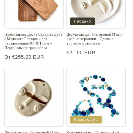
Продано
Премиальная Доска Садху из Дуба
Держатель для благовоний Magic
с Медными Гвоздями для
Face из керамики | Сделано
Гвоздестояния 9/10/11мм +
вручную с любовью
Персональная гравировка
Обычная
€21,00 EUR
Обычная
От €255,00 EUR
цена
цена
Распродажа
Держатель для благовоний Magic
Комплект колье и браслета Агат