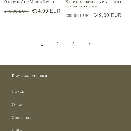
Ожерелье Агат Микс и Хаулит
Колье с аметистом, смесью агатов
и розовым кварцем
Обычная
Цена
€34,00 EUR
€40,00 EUR
Обычная
Цена
€49,00 EUR
€60,00 EUR
цена
со
цена
со
скидкой
скидкой
1
2
3
Быстрые ссылки
Поиск
О нас
Связаться
ЧаВо