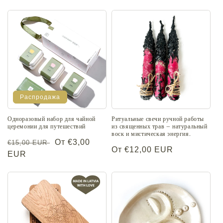
цена
со
цена
скидкой
Распродажа
Одноразовый набор для чайной
Ритуальные свечи ручной работы
церемонии для путешествий
из священных трав – натуральный
воск и мистическая энергия.
Обычная
Цена
От €3,00
€15,00 EUR
Обычная
От €12,00 EUR
цена
EUR
со
цена
скидкой